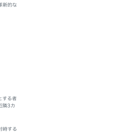
革新的な
とする者
近隣3カ
対峙する