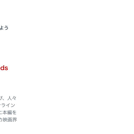
よう
nds
び、人々
ンライン
に本編を
カ映画界