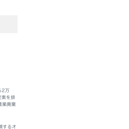
る2万
炭素を排
農業廃棄
瀕するオ