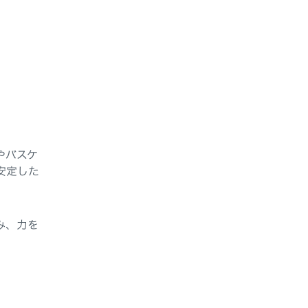
やバスケ
安定した
み、力を