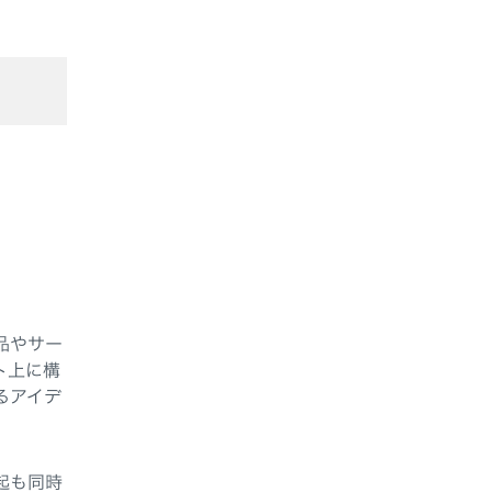
品やサー
ト上に構
るアイデ
起も同時