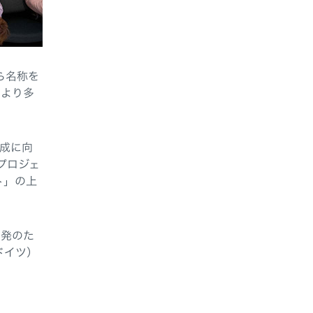
ら名称を
、より多
達成に向
プロジェ
ト」の上
開発のた
ドイツ）