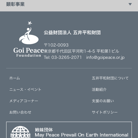
富士宣言イニシアティブ
平和科学調査研究会
顕彰事業
駐日大使館との連携教育プログラム
五井平和賞
社会起業家育成プログラム
公益財団法人 五井平和財団
〒102-0093
東京都千代田区平河町1-4-5 平和第1ビル
Tel: 03-3265-2071 info@goipeace.or.jp
ホーム
五井平和財団について
ニュース・イベント
活動紹介
メディアコーナー
支援のお願い
お問い合わせ
サイトポリシー