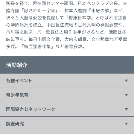
所長を経て、現在同センター顧問、日本ペンクラブ会長。法
隆寺論『隠された十字架』、柿本人麿論『水底の歌』など、
次々と大胆な仮説を提起して「梅原日本学」と呼ばれる独自
の学問体系を確立。中国長江流域の古代文明の発掘調査や、
市川猿之助スーパー歌舞伎の原作も手がけるなど、活躍は多
岐に亘る。毎日出版文化賞、大佛次郎賞、文化勲章など受章
多数。『梅原猛著作集』など著書多数。
活動紹介
各種イベント
五井平和財団フォーラム
青少年教育
講演会シリーズ：21世紀の価値観
持続可能な開発のための教育（ESD）
国際協力とネットワーク
Living New ワークショップ
国際ユース作文コンテスト
国連との協力
調査研究
地球っ子広場