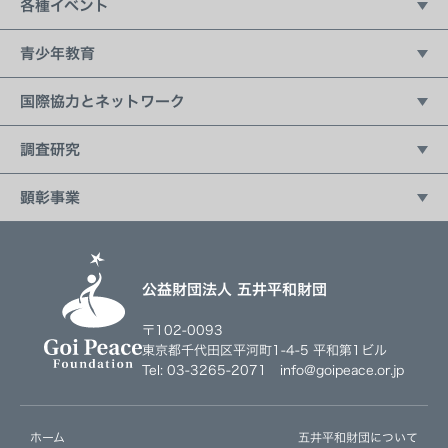
各種イベント
五井平和財団フォーラム
青少年教育
講演会シリーズ：21世紀の価値観
持続可能な開発のための教育（ESD）
国際協力とネットワーク
Living New ワークショップ
国際ユース作文コンテスト
国連との協力
調査研究
地球っ子広場
富士宣言イニシアティブ
平和科学調査研究会
顕彰事業
駐日大使館との連携教育プログラム
五井平和賞
社会起業家育成プログラム
公益財団法人 五井平和財団
〒102-0093
東京都千代田区平河町1-4-5 平和第1ビル
Tel: 03-3265-2071 info@goipeace.or.jp
ホーム
五井平和財団について