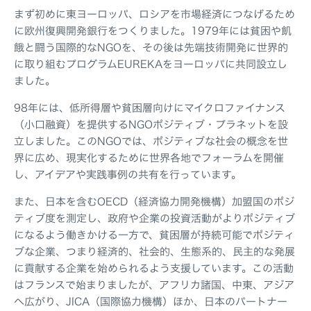
まず初めに東ヨーロッパ、ロシアを市場経済につなげるため
に欧州復興開発銀行をつくりました。1979年には貧困や飢
餓と闘う国際的なNGOを、その後は先端技術開発に世界的
に取り組むプログラムEUREKAをヨーロッパに共同設立し
ました。
98年には、低所得層や貧困層向けにマイクロファイナンス
（小口融資）を提供するNGOポジティブ・プラネットを設
立しました。このNGOでは、ポジティブな社会の概念を世
界に広め、現実化するために世界各地でフォーラムを開催
し、アイデアや実践事例の共有を行っています。
また、日本を含むOECD（経済協力開発機構）加盟国のポジ
ティブ度を測定し、政府や企業の投資活動がよりポジティブ
になるよう働きかける一方で、貧困層が持続可能でポジティ
ブな企業、つまり経済的、社会的、生態系的、民主的な発展
に貢献する企業を始められるよう支援しています。この活動
はフランスで始まりましたが、アフリカ諸国、中東、アジア
へ広がり、JICA（国際協力機構）ほか、日本のパートナー