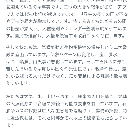
を迎えているのは事実です。二つの大きな戦争があり、アフ
リカでは15の紛争が起きています。世界中の多くの国で不安
やデモや暴力が増加しています。持てる者と持たざる者の間
の格差が拡大し、人種差別やジェンダー差別も広がっていま
す。国民を迫害し、人権を侵害する政府も多く存在します。
そして私たちは、気候変動と生物多様性の損失という二大脅
威に直面しています。気象パターンは変化し、嵐、洪水、干
ばつ、熱波、山火事が悪化しています。そしてそれらに最も
苦しんでいるのは貧しい国々や先住民です。戦争や暴力、差
別から逃れる人々だけでなく、気候変動による難民の数も増
えています。
私たちは大気、水、土地を汚染し、廃棄物の山を築き、地球
の天然資源に不合理で持続不可能な要求を課しています。石
油やガスの採掘は広大な生息地を荒廃させ、鉱物の採掘、特
に違法採掘は、それと同等かそれ以上の破壊をもたらしてい
ます。