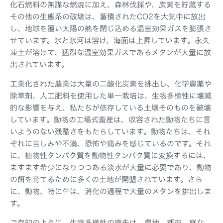
化石燃料の無謀な燃焼に加え、森林伐採や、炭素を貯蔵する
その他の生態系の破壊は、蓄積されたCO2を大気中に放出
し、地球を覆い太陽の熱を閉じ込める温室効果ガスを膨張さ
せています。氷と氷河は溶け、海面は上昇しています。永久
凍土が溶けて、猛烈な温室効果ガスであるメタンが大量に放
出されています。
工業化された農業は大量の二酸化炭素を排出し、化学農薬や
除草剤、人工肥料を使用した単一栽培は、生物多様性に壊滅
的な影響を与え、私たちが依存している土壌そのものを破壊
しています。動物の工場式畜産は、収容された動物たちに言
いようのない残酷さをもたらしています。動物たちは、それ
ぞれに苦しみや不満、恐怖や痛みを感じているのです。それ
に、植物性タンパク質を動物性タンパク質に変換するには、
ますます希少になりつつある淡水が大量に必要であり、動物
の餌を育てるために多くの土地が開墾されています。さら
に、動物、特に牛は、消化の過程で大量のメタンを排出しま
す。
ご存知のように、生物多様性の喪失は、農地、都市、庭な