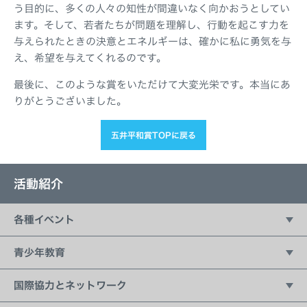
う目的に、多くの人々の知性が間違いなく向かおうとしてい
ます。そして、若者たちが問題を理解し、行動を起こす力を
与えられたときの決意とエネルギーは、確かに私に勇気を与
え、希望を与えてくれるのです。
最後に、このような賞をいただけて大変光栄です。本当にあ
りがとうございました。
五井平和賞TOPに戻る
活動紹介
各種イベント
五井平和財団フォーラム
青少年教育
講演会シリーズ：21世紀の価値観
持続可能な開発のための教育（ESD）
国際協力とネットワーク