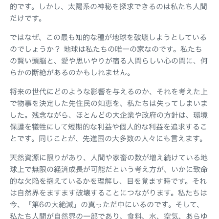
的です。しかし、太陽系の神秘を探求できるのは私たち人間
だけです。
ではなぜ、この最も知的な種が地球を破壊しようとしている
のでしょうか？ 地球は私たちの唯一の家なのです。私たち
の賢い頭脳と、愛や思いやりが宿る人間らしい心の間に、何
らかの断絶があるのかもしれません。
将来の世代にどのような影響を与えるのか、それを考えた上
で物事を決定した先住民の知恵を、私たちは失ってしまいま
した。残念ながら、ほとんどの大企業や政府の方針は、環境
保護を犠牲にして短期的な利益や個人的な利益を追求するこ
とです。同じことが、先進国の大多数の人々にも言えます。
天然資源に限りがあり、人間や家畜の数が増え続けている地
球上で無限の経済成長が可能だという考え方が、いかに致命
的な欠陥を抱えているかを理解し、目を覚ます時です。それ
は自然界をますます破壊することにつながります。私たちは
今、「第6の大絶滅」の真っただ中にいるのです。そして、
私たち人間が自然界の一部であり、食料、水、空気、あらゆ