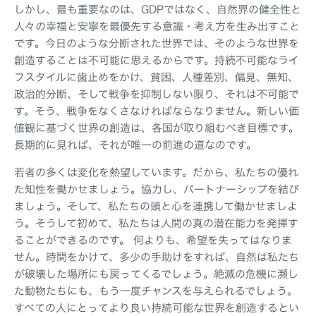
しかし、最も重要なのは、GDPではなく、自然界の健全性と
人々の幸福と安寧を最優先する意識・考え方を生み出すこと
です。今日のような分断された世界では、そのような世界を
創造することは不可能に思えるからです。持続不可能なライ
フスタイルに歯止めをかけ、貧困、人種差別、偏見、無知、
政治的分断、そして戦争を抑制しない限り、それは不可能で
す。そう、戦争をなくさなければならなりません。新しい価
値観に基づく世界の創造は、各国が取り組むべき目標です。
長期的に見れば、それが唯一の前進の道なのです。
若者の多くは変化を熱望しています。だから、私たちの優れ
た知性を働かせましょう。協力し、パートナーシップを結び
ましょう。そして、私たちの頭と心を連携して働かせましよ
う。そうして初めて、私たちは人間の真の潜在能力を発揮す
ることができるのです。 何よりも、希望を失ってはなりま
せん。時間をかけて、多少の手助けをすれば、自然は私たち
が破壊した場所にも戻ってくるでしょう。絶滅の危機に瀕し
た動物たちにも、もう一度チャンスを与えられるでしょう。
すべての人にとってより良い持続可能な世界を創造するとい