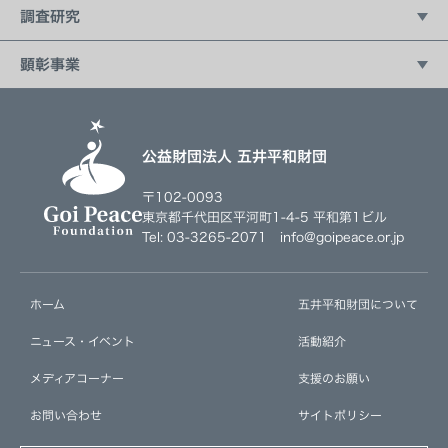
Living New ワークショップ
国際ユース作文コンテスト
国連との協力
調査研究
地球っ子広場
富士宣言イニシアティブ
平和科学調査研究会
顕彰事業
駐日大使館との連携教育プログラム
五井平和賞
社会起業家育成プログラム
公益財団法人 五井平和財団
〒102-0093
東京都千代田区平河町1-4-5 平和第1ビル
Tel: 03-3265-2071 info@goipeace.or.jp
ホーム
五井平和財団について
ニュース・イベント
活動紹介
メディアコーナー
支援のお願い
お問い合わせ
サイトポリシー