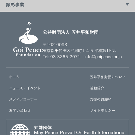
地球っ子広場
富士宣言イニシアティブ
平和科学調査研究会
顕彰事業
駐日大使館との連携教育プログラム
五井平和賞
社会起業家育成プログラム
公益財団法人 五井平和財団
〒102-0093
東京都千代田区平河町1-4-5 平和第1ビル
Tel: 03-3265-2071 info@goipeace.or.jp
ホーム
五井平和財団について
ニュース・イベント
活動紹介
メディアコーナー
支援のお願い
お問い合わせ
サイトポリシー