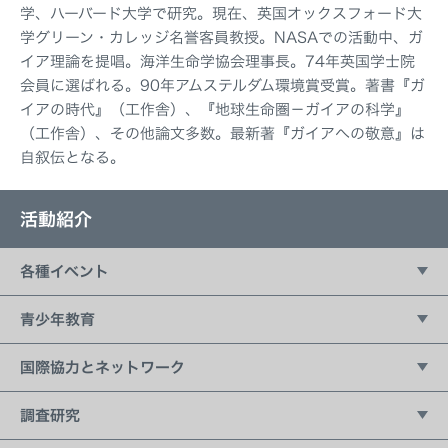
学、ハーバード大学で研究。現在、英国オックスフォード大
学グリーン・カレッジ名誉客員教授。NASAでの活動中、ガ
イア理論を提唱。海洋生命学協会理事長。74年英国学士院
会員に選ばれる。90年アムステルダム環境賞受賞。著書『ガ
イアの時代』（工作舎）、『地球生命圏－ガイアの科学』
（工作舎）、その他論文多数。最新著『ガイアへの敬意』は
自叙伝となる。
活動紹介
各種イベント
五井平和財団フォーラム
青少年教育
講演会シリーズ：21世紀の価値観
持続可能な開発のための教育（ESD）
国際協力とネットワーク
Living New ワークショップ
国際ユース作文コンテスト
国連との協力
調査研究