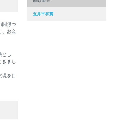
顕彰事業
五井平和賞
の関係つ
く、お金
。
法とし
てきまし
実現を目