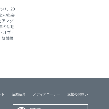
り、20
との出会
とアマゾ
年の活動
ル・オブ・
。飢餓撲
ント
活動紹介
メディアコーナー
支援のお願い