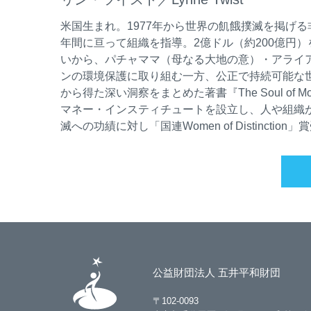
米国生まれ。1977年から世界の飢餓撲滅を掲げ
年間に亘って組織を指導。2億ドル（約200億円
いから、パチャママ（母なる大地の意）・アライ
ンの環境保護に取り組む一方、公正で持続可能な世
から得た深い洞察をまとめた著書『The Soul o
マネー・インスティチュートを設立し、人や組織
滅への功績に対し「国連Women of Distincti
公益財団法人 五井平和財団
〒102-0093