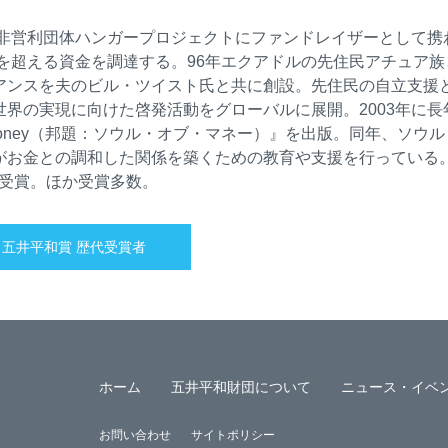
る非営利団体ハンガープロジェクトにファンドレイザーとして携わ
）を超える資金を調達する。96年エクアドルの先住民アチュア族
アンスを夫のビル・ツイスト氏と共に創設。先住民の自立支援
界の実現に向けた啓発活動をグローバルに展開。2003年に長
f Money（邦題：ソウル・オブ・マネー）』を出版。同年、ソウ
がお金との調和した関係を築くための教育や支援を行っている
on」賞受賞。ほか受賞多数。
五井平和賞 歴代受賞者
ホーム
五井平和財団について
ニュース・イベ
お問い合わせ
サイトポリシー