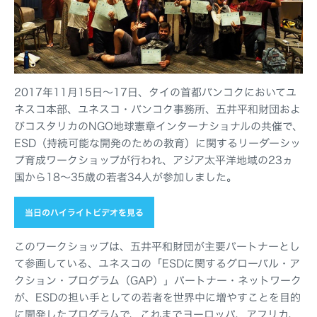
2017年11月15日～17日、タイの首都バンコクにおいてユ
ネスコ本部、ユネスコ・バンコク事務所、五井平和財団およ
びコスタリカのNGO地球憲章インターナショナルの共催で、
ESD（持続可能な開発のための教育）に関するリーダーシッ
プ育成ワークショップが行われ、アジア太平洋地域の23ヵ
国から18～35歳の若者34人が参加しました。
当日のハイライトビデオを見る
このワークショップは、五井平和財団が主要パートナーとし
て参画している、ユネスコの「ESDに関するグローバル・ア
クション・プログラム（GAP）」パートナー・ネットワーク
が、ESDの担い手としての若者を世界中に増やすことを目的
に開発したプログラムで、これまでヨーロッパ、アフリカ、