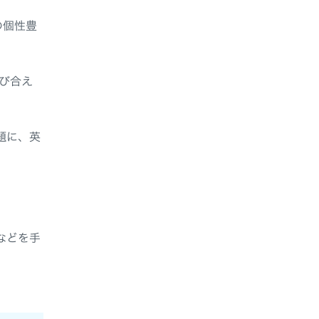
の個性豊
学び合え
題に、英
などを手