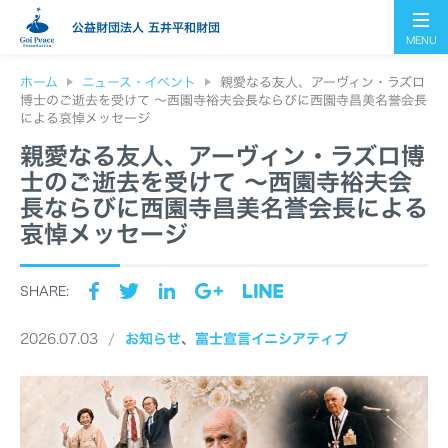
公益財団法人 五井平和財団
MENU
ホーム
ニュース・イベント
親愛なる友人、アーヴィン・ラズロ
博士のご逝去を受けて ～西園寺裕夫会長ならびに西園寺昌美名誉会長
による哀悼メッセージ
親愛なる友人、アーヴィン・ラズロ博
士のご逝去を受けて ～西園寺裕夫会
長ならびに西園寺昌美名誉会長による
哀悼メッセージ
SHARE:
2026.07.03
お知らせ
富士宣言イニシアティブ