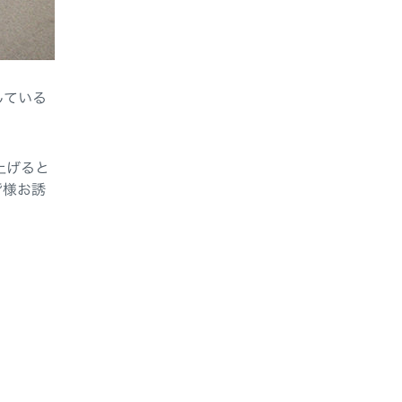
している
上げると
皆様お誘