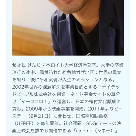
せきね けんじ / ベロイト大学経済学部卒。大学の卒業
旅行の途中、偶然訪れた紛争地ガザ地区で世界の現実
を知り、後に平和実現が人生のミッションとなる。
2002年世界の課題解決を事業目的とするユナイテッ
ドピープル株式会社を創業。ネット募金サイトの草分
け「イーココロ！」を運営し、日本の寄付文化醸成に
貢献。2009年から映画事業を開始。2011年よりピー
スデー（9月21日）に合わせ、国際平和映像祭
（UFPFF）を毎年開催。社会課題・SDGsテーマの映
画上映会を誰でも開催できる「cinemo（シネモ）」