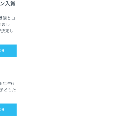
ョン入賞
受講とコ
きまし
が決定し
ちら
6年生6
子どもた
ちら