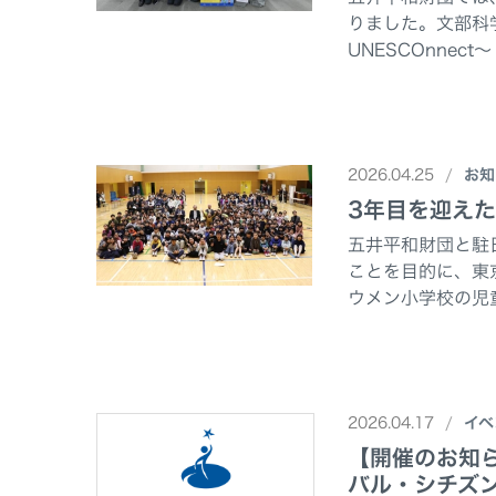
りました。文部科学
UNESCOnnec
2026.04.25
お知
3年目を迎え
五井平和財団と駐
ことを目的に、東
ウメン小学校の児
2026.04.17
イベ
【開催のお知ら
バル・シチズ