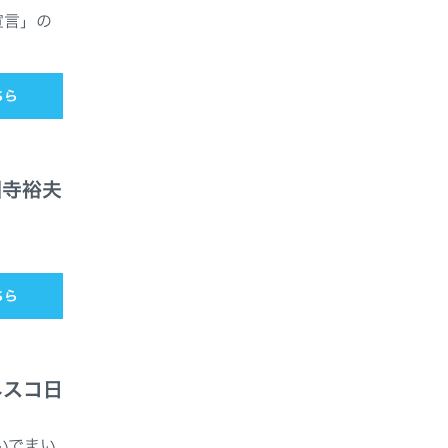
宣言」の
ちら
園寺裕夫
ちら
ネスコ日
いでまい