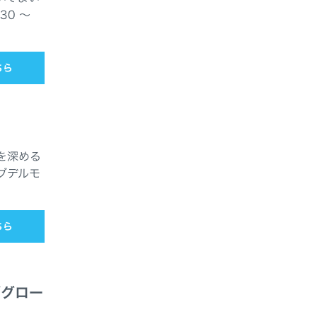
30 ～
ちら
を深める
ブデルモ
ちら
「グロー