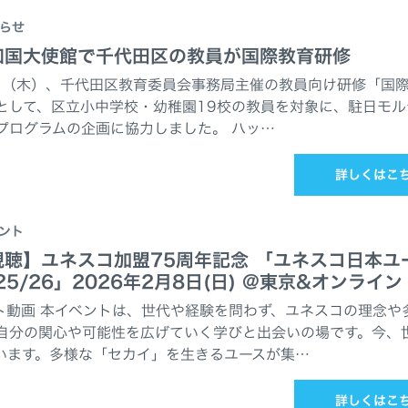
らせ
和国大使館で千代田区の教員が国際教育研修
30日（木）、千代田区教育委員会事務局主催の教員向け研修「国
として、区立小中学校・幼稚園19校の教員を対象に、駐日モル
プログラムの企画に協力しました。 ハッ…
詳しくはこ
ント
視聴】ユネスコ加盟75周年記念 「ユネスコ日本ユ
5/26」2026年2月8日(日) @東京&オンライン
ト動画 本イベントは、世代や経験を問わず、ユネスコの理念や
自分の関心や可能性を広げていく学びと出会いの場です。今、
います。多様な「セカイ」を生きるユースが集…
詳しくはこ